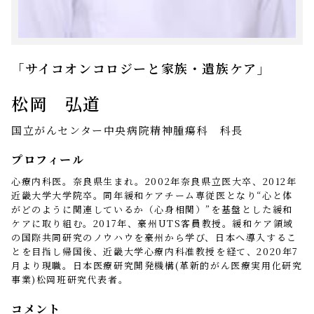
「サイコオンコロジーと家族・遺族ケア」
松岡 弘道
国立がんセンター中央病院精神腫瘍科 科長
プロフィール
心療内科医。奈良県生まれ。2002年奈良県立医大卒、2012年
近畿大学大学院卒。同年緩和ケアチーム専従医となり“心と体
がどのように関連しているか（心身相関）”を基盤とした緩和
ケアに取り組む。2017年、豪州UTS客員教授。緩和ケア領域
の国際共同研究のノウハウを豪州から学び、日本へ導入するこ
とを目指し帰国後、近畿大学心療内科准教授を経て、2020年7
月より現職。日本医療研究開発機構(革新的がん医療実用化研究
事業)松岡班研究代表者。
コメント