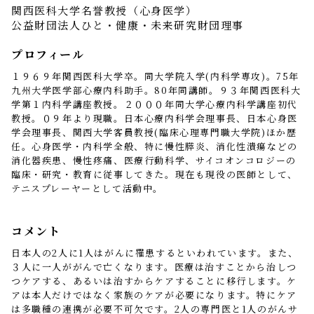
関西医科大学名誉教授（心身医学）
公益財団法人ひと・健康・未来研究財団理事
プロフィール
１９６９年関西医科大学卒。同大学院入学(内科学専攻)。75年
九州大学医学部心療内科助手。80年同講師。９３年関西医科大
学第１内科学講座教授。２０００年同大学心療内科学講座初代
教授。０９年より現職。日本心療内科学会理事長、日本心身医
学会理事長、関西大学客員教授(臨床心理専門職大学院)ほか歴
任。心身医学・内科学全般、特に慢性膵炎、消化性潰瘍などの
消化器疾患、慢性疼痛、医療行動科学、サイコオンコロジーの
臨床・研究・教育に従事してきた。現在も現役の医師として、
テニスプレーヤーとして活動中。
コメント
日本人の2人に1人はがんに罹患するといわれています。また、
３人に一人ががんで亡くなります。医療は治すことから治しつ
つケアする、あるいは治すからケアすることに移行します。ケ
アは本人だけではなく家族のケアが必要になります。特にケア
は多職種の連携が必要不可欠です。2人の専門医と1人のがんサ