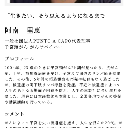
「生きたい、そう思えるようになるまで」
阿南 里恵
一般社団法人PUNTO A CAPO代表理事
子宮頸がん がんサバイバー
プロフィール
2004年、23 歳のときに子宮頸がん2b期が見つかり、抗がん
剤、手術、放射線治療を受け、子宮及び周辺のリンパ節を摘出
した。その後、5年間の経過観察を再発や転移もなく過ごした
が、後遺症の両下肢リンパ浮腫を発症。不妊と後遺症によって
人生のあらゆる場面で困難を抱え、人生の再設計に長い年月を
要した。現在は日本語教師を本業とし、全国各地でがんの啓発
や講演活動も行っている。
コメント
がんによって子宮を失い後遺症を抱え、人生を恨んだ20代。が