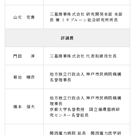
三基商事株式会社 研究開発本部 本部
山元 宏貴
⾧ 兼 ミキプルーン総合研究所所⾧
評議員
門田 淳
三基商事株式会社 代表取締役社長
地方独立行政法人 神戸市民病院機構
菊池 晴彦
名誉理事⾧
地方独立行政法人 神戸市民病院機構
理事長
橋本 信夫
京都大学名誉教授 国立循環器病研
究センター名誉総長
関西電力病院 総長 関西電力医学研