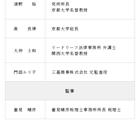
清野 裕
究所所長
京都大学名誉教授
湊 長博
京都大学総長
リードリーフ法律事務所 弁護士
大仲 土和
関西大学名誉教授
門田ルリ子
三基商事株式会社 元監査役
監事
壷見 晴彦
壷見晴彦税理士事務所所長 税理士