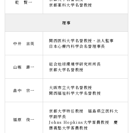
乾 賢一
京都薬科大学名誉教授
理事
関西医科大学名誉教授・法人監事
中井 吉英
日本心療内科学会名誉理事長
総合地球環境学研究所所長
山極 壽一
京都大学名誉教授
大阪市立大学名誉教授
畠中 宗一
関西福祉科学大学名誉教授
京都大学特任教授 福島県立医科大
学副学長
福原 俊一
Johns Hopkins大学客員教授 慶
應義塾大学客員教授