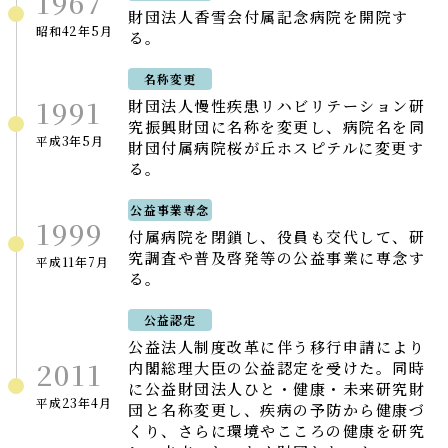
1967
財団法人香雪会付属記念病院を開院す
昭和42年5月
る。
名称変更
1991
財団法人慢性疾患リハビリテーション研
究振興財団に名称を変更し、病院名を同
平成3年5月
財団付属病院桜が丘ホスピテルに変更す
る。
公益事業専念
1999
付属病院を閉鎖し、役員も交代して、研
究調査や普及啓発等の公益事業に専念す
平成11年7月
る。
公益認定
公益法人制度改革に伴う移行申請により
2011
内閣総理大臣の公益認定を受けた。同時
に公益財団法人ひと・健康・未来研究財
平成23年4月
団と名称変更し、疾病の予防から健康づ
くり、さらに環境やこころの健康を研究