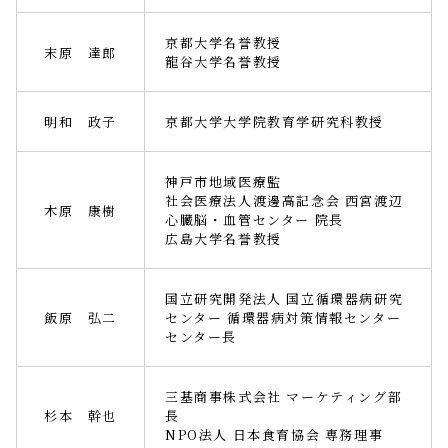
京都大学名誉教授
末原 達郎
龍谷大学名誉教授
明和 政子
京都大学大学院教育学研究科教授
神戸市地域医療監
社会医療法人渡邊高記念会 西宮渡辺
木原 康樹
心臓脳・血管センター 院長
広島大学名誉教授
国立研究開発法人 国立循環器病研究
飯原 弘二
センター 循環器病対策情報センター
センター長
三基商事株式会社 マーケティング部
杉本 幹也
長
NPO法人 日本食育協会 専務理事