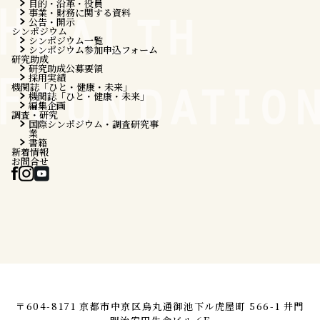
目的・沿革・役員
事業・財務に関する資料
公告・開示
シンポジウム
シンポジウム一覧
シンポジウム参加申込フォーム
研究助成
研究助成公募要領
採用実績
機関誌「ひと・健康・未来」
機関誌「ひと・健康・未来」
編集企画
調査・研究
国際シンポジウム・調査研究事
業
書籍
新着情報
お問合せ
〒604-8171 京都市中京区烏丸通御池下ル虎屋町 566-1 井門