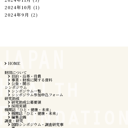
2024年10月
(1)
2024年9月
(2)
HOME
財団について
目的・沿革・役員
事業・財務に関する資料
公告・開示
シンポジウム
シンポジウム一覧
シンポジウム参加申込フォーム
研究助成
研究助成公募要領
採用実績
機関誌「ひと・健康・未来」
機関誌「ひと・健康・未来」
編集企画
調査・研究
国際シンポジウム・調査研究事