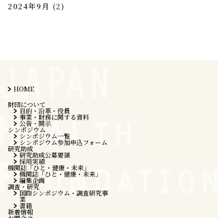
2024年9月
(2)
HOME
財団について
目的・沿革・役員
事業・財務に関する資料
公告・開示
シンポジウム
シンポジウム一覧
シンポジウム参加申込フォーム
研究助成
研究助成公募要領
採用実績
機関誌「ひと・健康・未来」
機関誌「ひと・健康・未来」
編集企画
調査・研究
国際シンポジウム・調査研究事
業
書籍
新着情報